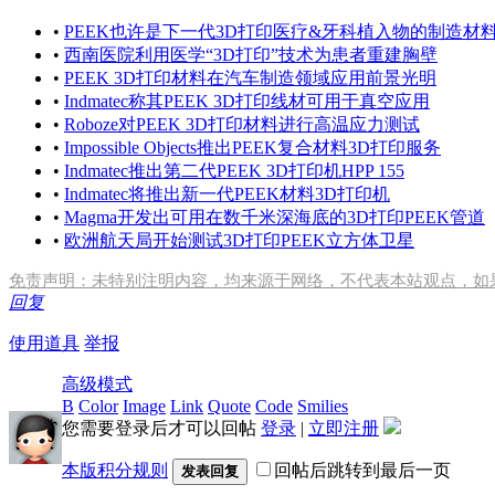
•
PEEK也许是下一代3D打印医疗&牙科植入物的制造材
•
西南医院利用医学“3D打印”技术为患者重建胸壁
•
PEEK 3D打印材料在汽车制造领域应用前景光明
•
Indmatec称其PEEK 3D打印线材可用于真空应用
•
Roboze对PEEK 3D打印材料进行高温应力测试
•
Impossible Objects推出PEEK复合材料3D打印服务
•
Indmatec推出第二代PEEK 3D打印机HPP 155
•
Indmatec将推出新一代PEEK材料3D打印机
•
Magma开发出可用在数千米深海底的3D打印PEEK管道
•
欧洲航天局开始测试3D打印PEEK立方体卫星
免责声明：未特别注明内容，均来源于网络，不代表本站观点，如
回复
使用道具
举报
高级模式
B
Color
Image
Link
Quote
Code
Smilies
您需要登录后才可以回帖
登录
|
立即注册
本版积分规则
回帖后跳转到最后一页
发表回复