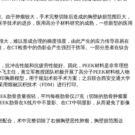
纤维肉瘤。由于肿瘤较大，手术完整切除后造成的胸壁缺损范围巨大，
医学技术的进步，医用高分子材料研究的成熟，一些新型的医用
很大，难以形成合理的梯度强度，由此产生的应力传导容易在
查，在CT检查中的伪影会产生强烈干扰等。一部分患者在钛合
，抗冲击性能和抗疲劳性能好。因此，PEEK材料是非常理想
小飞主任，黄立军教授团队积极开展了高分子PEEK材料植入物
打印胸廓模型，用于规划术前手术方案；之后联合西安交通大学
采用熔融沉积技术（FDM）进行打印。
PEEK肋骨质量很轻，平均每根肋骨仅27克（切除的肋骨肿瘤重
PEEK肋骨在X线片中不显影、在CT中弱显影，从而避免了影像
密配合，术中完整切除了右侧胸壁恶性肿瘤，胸壁损范围达