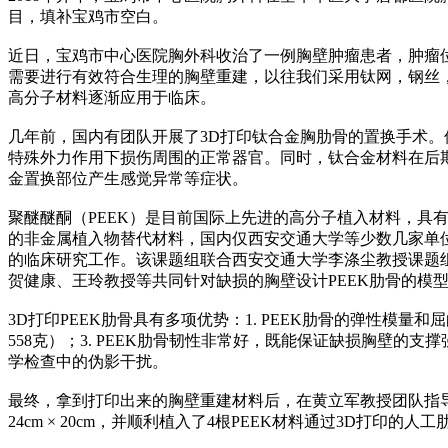
目，填补宝鸡市空白。
近日，宝鸡市中心医院胸外科收治了一例胸壁肿瘤患者，肿瘤位于右
需要进行有效符合生理的胸壁重建，以往我们采用钛网，钢丝
高分子材料逐渐应用于临床。
几年前，国内有团队开展了3D打印钛合金胸肋骨的置换手术
特殊外力作用下损伤周围的正常器官。同时，钛合金材料在后期
金置换部位产生感觉异常等症状。
聚醚醚酮（PEEK）是目前国际上先进的高分子植入材料，具
的非金属植入物替代材料，国内仅西安交通大学等少数几家单位
的临床研究工作。该课题组联合西安交通大学李涤尘教授课题组
贺健康、王玲教授等共同针对缺损的胸壁设计PEEK肋骨的模
3D打印PEEK肋骨具有多项优势：1. PEEK肋骨的弹性模
558克）；3. PEEK肋骨韧性非常好，既能保证缺损胸壁的
学检查中的伪影干扰。
最终，拿到打印出来的胸壁重建材料后，在黄立军教授团队指
24cm × 20cm，并顺利植入了4根PEEK材料通过3D打印