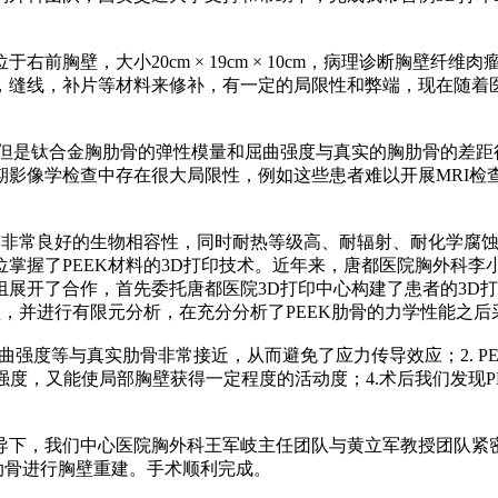
前胸壁，大小20cm × 19cm × 10cm，病理诊断胸壁
，缝线，补片等材料来修补，有一定的局限性和弊端，现在随着
。但是钛合金胸肋骨的弹性模量和屈曲强度与真实的胸肋骨的差距
影像学检查中存在很大局限性，例如这些患者难以开展MRI检
有非常良好的生物相容性，同时耐热等级高、耐辐射、耐化学腐蚀
掌握了PEEK材料的3D打印技术。近年来，唐都医院胸外科李
展开了合作，首先委托唐都医院3D打印中心构建了患者的3D
型，并进行有限元分析，在充分分析了PEEK肋骨的力学性能之后
量和屈曲强度等与真实肋骨非常接近，从而避免了应力传导效应；2. 
支撑强度，又能使局部胸壁获得一定程度的活动度；4.术后我们发现
导下，我们中心医院胸外科王军岐主任团队与黄立军教授团队紧
的人工肋骨进行胸壁重建。手术顺利完成。