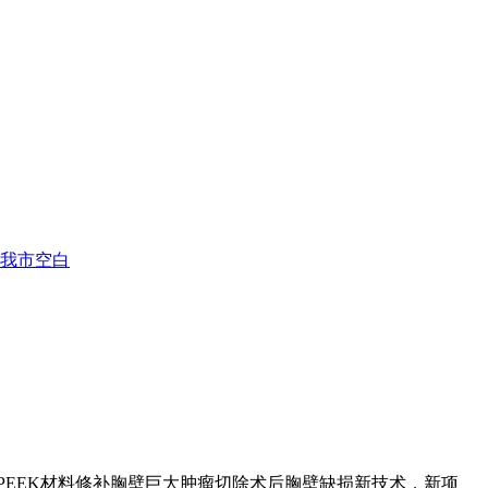
补我市空白
PEEK材料修补胸壁巨大肿瘤切除术后胸壁缺损新技术，新项