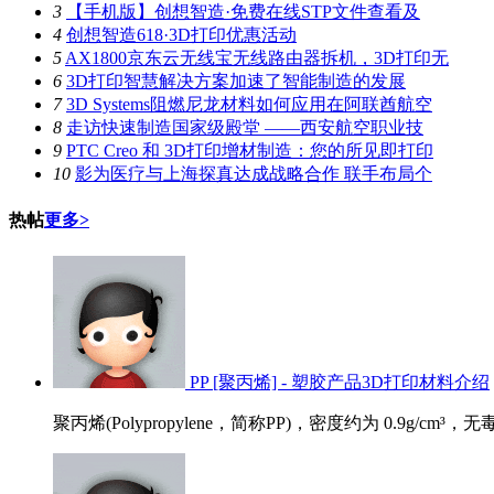
3
【手机版】创想智造·免费在线STP文件查看及
4
创想智造618·3D打印优惠活动
5
AX1800京东云无线宝无线路由器拆机，3D打印无
6
3D打印智慧解决方案加速了智能制造的发展
7
3D Systems阻燃尼龙材料如何应用在阿联酋航空
8
走访快速制造国家级殿堂 ——西安航空职业技
9
PTC Creo 和 3D打印增材制造：您的所见即打印
10
影为医疗与上海探真达成战略合作 联手布局个
热帖
更多>
PP [聚丙烯] - 塑胶产品3D打印材料介绍
聚丙烯(Polypropylene，简称PP)，密度约为 0.9g/cm³