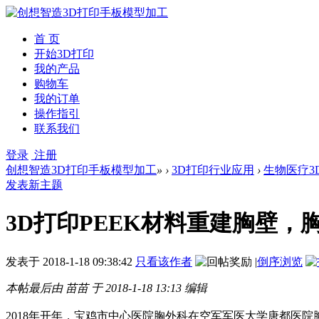
首 页
开始3D打印
我的产品
购物车
我的订单
操作指引
联系我们
登录
注册
创想智造3D打印手板模型加工
»
›
3D打印行业应用
›
生物医疗3
发表新主题
3D打印PEEK材料重建胸壁
发表于
2018-1-18 09:38:42
只看该作者
|
倒序浏览
本帖最后由 苗苗 于 2018-1-18 13:13 编辑
2018年开年，宝鸡市中心医院胸外科在空军军医大学唐都医