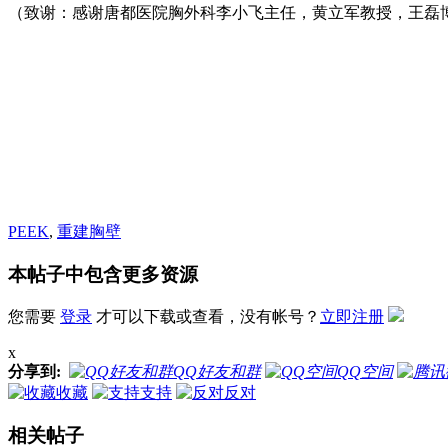
（致谢：感谢唐都医院胸外科李小飞主任，黄立军教授，王磊
PEEK
,
重建胸壁
本帖子中包含更多资源
您需要
登录
才可以下载或查看，没有帐号？
立即注册
x
分享到:
QQ好友和群
QQ空间
收藏
支持
反对
相关帖子