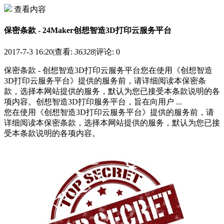
查看内容
保密条款 - 24Maker创想智造3D打印云服务平台
2017-7-3 16:20
|
查看:
36328
|
评论: 0
保密条款 - 创想智造3D打印云服务平台您在使用《创想智造
3D打印云服务平台》提供的服务前，请详细阅读本保密条
款，选择本网站提供的服务，默认为您已接受本条款说明的各
项内容。创想智造3D打印服务平台，旨在向用户 ...
您在使用《创想智造3D打印云服务平台》提供的服务前，请
详细阅读本保密条款，选择本网站提供的服务，默认为您已接
受本条款说明的各项内容。