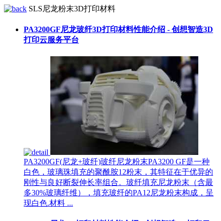
SLS尼龙粉末3D打印材料
PA3200GF尼龙玻纤3D打印材料性能介绍 - 创想智造3D
打印云服务平台
PA3200GF(尼龙+玻纤)玻纤尼龙粉末PA3200 GF是一种
白色，玻璃珠填充的聚酰胺12粉末，其特征在于优异的
刚性与良好断裂伸长率组合。玻纤填充尼龙粉末（含最
多30%玻璃纤维），填充玻纤的PA12尼龙粉末构成，呈
现白色.材料 ...