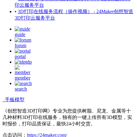
印云服务平台
•
3D打印在线服务流程（操作视频） - 24Maker创想智造
3D打印云服务平台
guide
forum
portal
tdp
member
search
手板模型
《创想智造3D打印网》专业为您提供树脂、尼龙、金属等十
几种材料3D打印在线服务，独有的一键上传所有3D模型，实
时报价，打印品质保证，最快24小时交货。
点击访问：
https://24maker.com/