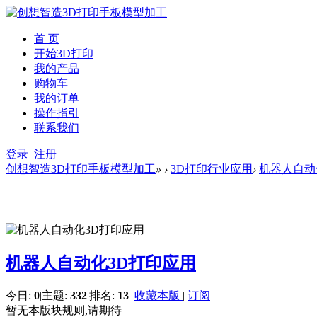
首 页
开始3D打印
我的产品
购物车
我的订单
操作指引
联系我们
登录
注册
创想智造3D打印手板模型加工
»
›
3D打印行业应用
›
机器人自动
机器人自动化3D打印应用
今日:
0
|
主题:
332
|
排名:
13
收藏本版
|
订阅
暂无本版块规则,请期待