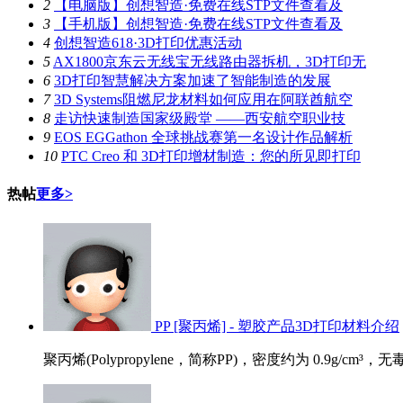
2
【电脑版】创想智造·免费在线STP文件查看及
3
【手机版】创想智造·免费在线STP文件查看及
4
创想智造618·3D打印优惠活动
5
AX1800京东云无线宝无线路由器拆机，3D打印无
6
3D打印智慧解决方案加速了智能制造的发展
7
3D Systems阻燃尼龙材料如何应用在阿联酋航空
8
走访快速制造国家级殿堂 ——西安航空职业技
9
EOS EGGathon 全球挑战赛第一名设计作品解析
10
PTC Creo 和 3D打印增材制造：您的所见即打印
热帖
更多>
PP [聚丙烯] - 塑胶产品3D打印材料介绍
聚丙烯(Polypropylene，简称PP)，密度约为 0.9g/cm³