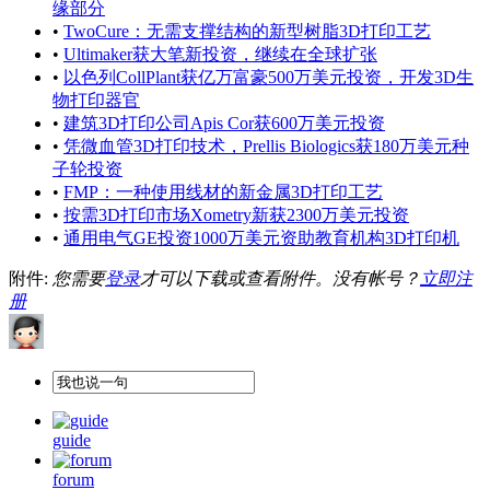
缘部分
•
TwoCure：无需支撑结构的新型树脂3D打印工艺
•
Ultimaker获大笔新投资，继续在全球扩张
•
以色列CollPlant获亿万富豪500万美元投资，开发3D生
物打印器官
•
建筑3D打印公司Apis Cor获600万美元投资
•
凭微血管3D打印技术，Prellis Biologics获180万美元种
子轮投资
•
FMP：一种使用线材的新金属3D打印工艺
•
按需3D打印市场Xometry新获2300万美元投资
•
通用电气GE投资1000万美元资助教育机构3D打印机
附件:
您需要
登录
才可以下载或查看附件。没有帐号？
立即注
册
guide
forum