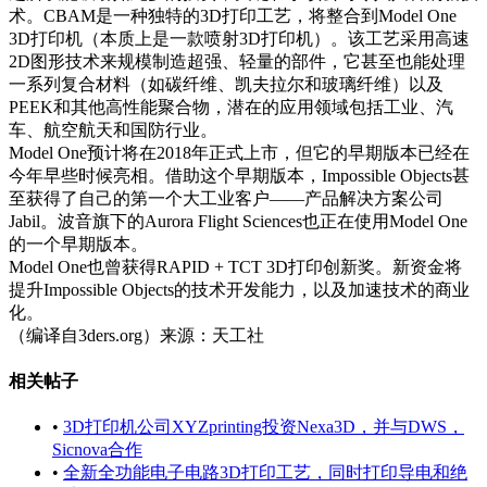
术。CBAM是一种独特的3D打印工艺，将整合到Model One
3D打印机（本质上是一款喷射3D打印机）。该工艺采用高速
2D图形技术来规模制造超强、轻量的部件，它甚至也能处理
一系列复合材料（如碳纤维、凯夫拉尔和玻璃纤维）以及
PEEK和其他高性能聚合物，潜在的应用领域包括工业、汽
车、航空航天和国防行业。
Model One预计将在2018年正式上市，但它的早期版本已经在
今年早些时候亮相。借助这个早期版本，Impossible Objects甚
至获得了自己的第一个大工业客户——产品解决方案公司
Jabil。波音旗下的Aurora Flight Sciences也正在使用Model One
的一个早期版本。
Model One也曾获得RAPID + TCT 3D打印创新奖。新资金将
提升Impossible Objects的技术开发能力，以及加速技术的商业
化。
（编译自3ders.org）来源：天工社
相关帖子
•
3D打印机公司XYZprinting投资Nexa3D，并与DWS，
Sicnova合作
•
全新全功能电子电路3D打印工艺，同时打印导电和绝