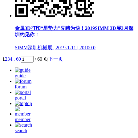
金属3D打印“星势力”先睹为快！2019SIMM 3D展3月深
圳约见你！
SIMM深圳机械展 | 2019-1-11 | 20100
0
1
2
3
4
.. 60
/ 60 页
下一页
guide
forum
portal
tdp
member
search