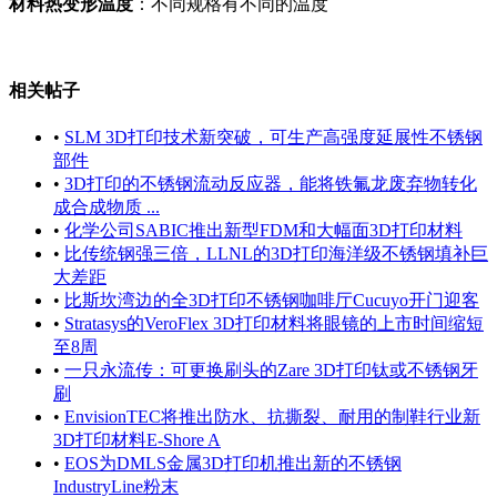
材料热变形温度
：不同规格有不同的温度
相关帖子
•
SLM 3D打印技术新突破，可生产高强度延展性不锈钢
部件
•
3D打印的不锈钢流动反应器，能将铁氟龙废弃物转化
成合成物质 ...
•
化学公司SABIC推出新型FDM和大幅面3D打印材料
•
比传统钢强三倍，LLNL的3D打印海洋级不锈钢填补巨
大差距
•
比斯坎湾边的全3D打印不锈钢咖啡厅Cucuyo开门迎客
•
Stratasys的VeroFlex 3D打印材料将眼镜的上市时间缩短
至8周
•
一只永流传：可更换刷头的Zare 3D打印钛或不锈钢牙
刷
•
EnvisionTEC将推出防水、抗撕裂、耐用的制鞋行业新
3D打印材料E-Shore A
•
EOS为DMLS金属3D打印机推出新的不锈钢
IndustryLine粉末