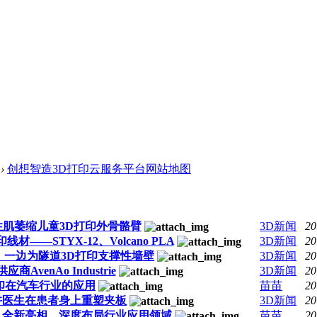
›
创想智造3D打印云服务平台网站地图
脊髓性肌萎缩儿童3D打印外骨骼臂
3D新闻
20
材——STYX-12、Volcano PLA
3D新闻
20
，一边为隧道3D打印支撑性墙壁
3D新闻
20
AvenAo Industrie
3D新闻
20
印在汽车行业的应用
苗苗
20
允许医生在患者身上重塑夹板
3D新闻
20
域名、全新亮相，深度布局行业应用领域
苗苗
20