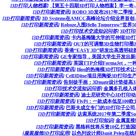
[3D打印人物档案]
【第五十四期3D打印人物档案】李一奇-
[3D打印新闻资讯]
ROBO 3D发布2017年二季
[3D打印新闻资讯]
3D Systems在AMCC高峰论坛介绍业界首
[3D打印新闻资讯]
Roboze入围Hello Tomorrow
[3D打印技术交流知识问答]
3D打
[3D打印新闻资讯]
卡内基梅隆大学的可伸缩3D
[3D打印新闻资讯]
QUT的可调整3D生物打印
[3D打印新闻资讯]
香港“EASY 3D”研发出高透明
[3D打印新闻资讯]
GE专家指导，美国大学生开发出新
[3D打印新闻资讯]
英国TTP介绍FormaJet
[3D打印新闻资讯]
Ilios的热掩模3D打印技术
[3D打印新闻资讯]
Cell3Ditor项目用陶瓷3D
[3D打印新闻资讯]
告别徒手画：3Dmate设计垫提
[3D打印技术交流知识问答]
金属多孔植入
[3D打印新闻资讯]
迪士尼研究中心3D打印
[3D打印新闻资讯]
FlyPi：一款成本低至10
[3D打印新闻资讯]
巴斯夫成立专门的3D打印子公司
[3D打印新闻资讯]
达索系统2017年第二季度Sol
[3D打印知识]
金属直接
[3D打印新闻资讯]
黑格科技将斥资10亿 打造
[服装服饰3D打印应用]
以色列设计师Danit Pele