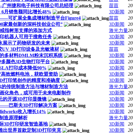
--广州捷和电子科技有限公司总经理
苗苗
20
报，6月销售额同比增长48%
3D新闻
20
创——可扩展全集成增材制造平台Figure4
苗苗
20
“世界500家最创新的深科技创业公司”
3D新闻
20
印戒指树形支撑的添加方式
激光力量
20
打印机器人可用于搜救任务
3D新闻
20
墨水展示了药物研发的未来
3D新闻
20
硅胶UV 3D打印设备及光敏液材
苗苗
20
的多材料DMLM粉末沉积系统
3D新闻
20
，一种多颜色3D生物打印平台
3D新闻
20
让SLA打印成本降低90%
3D新闻
20
打印生产高效燃料电池，获欧盟资助
3D新闻
20
高3D打印笔创作的精度和准确度
3D新闻
20
体的传统制造方法与增材制造方法
激光力量
20
动画化角色，或可用于未来电影制作
3D新闻
20
0欧元的开源3D打印显微镜
3D新闻
20
——巴斯夫3D打印解决方案
3D新闻
20
idworks收入增长14%
3D新闻
20
制造原理解析
激光力量
20
国际3D打印研发智造基地
3D新闻
20
g在线推出世界首款定制3D打印夹克
3D新闻
20