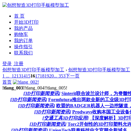
首 页
开始3D打印
我的产品
购物车
我的订单
操作指引
联系我们
登录
注册
创想智造3D打印手板模型加工
›
创想智造3D打印手板模型加工
1 ...
12
13
14
15
16
17
18
19
20
... 353
下一页
首页
!tlang_003!
!tlang_004!
!tlang_005!
[3D打印新闻资讯]
Sinterit联合波兰设计师，为
[3D打印新闻资讯]
Formfutura推出两款全新的工业级3D打印线
[3D打印新闻资讯]
欧盟的BADGER机器人一边挖隧道
[3D打印新闻资讯]
Prodways收购本国工业设备供应商
[交通工具3D打印应用]
【深度解析】3D打
[3D打印新闻资讯]
Torc2开创性的3D打印塑料
[3D打印新闻资讯]
UnionTech联泰科技中文官网全新