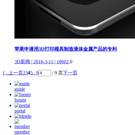
苹果申请用3D打印模具制造液体金属产品的专利
3D新闻 | 2016-3-11 | 18602
0
1 ..
上一页
2
3
4
5
.. 9
/ 9 页
下一页
guide
forum
portal
tdp
member