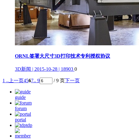
ORNL签署大尺寸3D打印技术专利授权协议
3D新闻 | 2015-10-28 | 18903
0
1 ..
上一页
4
5
6
7
.. 9
/ 9 页
下一页
guide
forum
portal
tdp