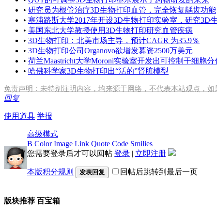
•
研究员为根管治疗3D生物打印血管，完全恢复龋齿功能
•
塞浦路斯大学2017年开设3D生物打印实验室，研究3D
•
美国东北大学教授使用3D生物打印研究血管疾病
•
3D生物打印：北美市场主导，预计CAGR 为35.9％
•
3D生物打印公司Organovo欲增发募资2500万美元
•
荷兰Maastricht大学Moroni实验室开发出可控制干细
•
哈佛科学家3D生物打印出“活的”肾脏模型
免责声明：未特别注明内容，均来源于网络，不代表本站观点，如
回复
使用道具
举报
高级模式
B
Color
Image
Link
Quote
Code
Smilies
您需要登录后才可以回帖
登录
|
立即注册
本版积分规则
回帖后跳转到最后一页
发表回复
版块推荐
百宝箱