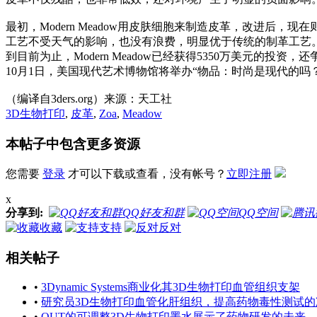
最初，Modern Meadow用皮肤细胞来制造皮革，改进
工艺不受天气的影响，也没有浪费，明显优于传统的制革工艺
到目前为止，Modern Meadow已经获得5350万美元的投资
10月1日，美国现代艺术博物馆将举办“物品：时尚是现代的吗
（编译自3ders.org）来源：天工社
3D生物打印
,
皮革
,
Zoa
,
Meadow
本帖子中包含更多资源
您需要
登录
才可以下载或查看，没有帐号？
立即注册
x
分享到:
QQ好友和群
QQ空间
收藏
支持
反对
相关帖子
•
3Dynamic Systems商业化其3D生物打印血管组织支架
•
研究员3D生物打印血管化肝组织，提高药物毒性测试的
•
QUT的可调整3D生物打印墨水展示了药物研发的未来