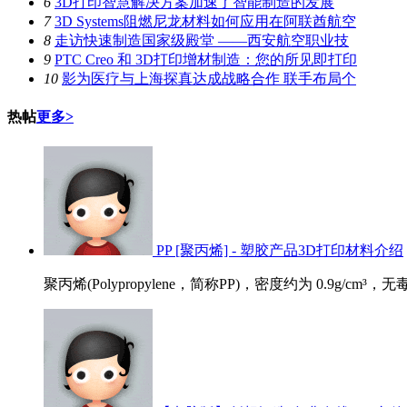
6
3D打印智慧解决方案加速了智能制造的发展
7
3D Systems阻燃尼龙材料如何应用在阿联酋航空
8
走访快速制造国家级殿堂 ——西安航空职业技
9
PTC Creo 和 3D打印增材制造：您的所见即打印
10
影为医疗与上海探真达成战略合作 联手布局个
热帖
更多>
PP [聚丙烯] - 塑胶产品3D打印材料介绍
聚丙烯(Polypropylene，简称PP)，密度约为 0.9g/cm³