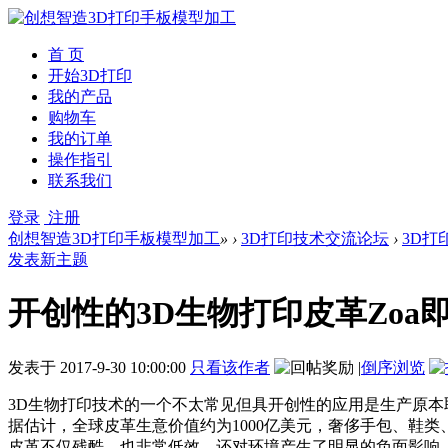
首 页
开始3D打印
我的产品
购物车
我的订单
操作指引
联系我们
登录
注册
创想智造3D打印手板模型加工
»
›
3D打印技术交流论坛
›
3D打
发表新主题
开创性的3D生物打印皮革Zo
发表于
2017-9-30 10:00:00
只看该作者
|
倒序浏览
3D生物打印技术的一个不太常见但具开创性的应用是生产原本取自
据估计，全球皮革生意价值约为1000亿美元，奢侈手包、鞋
皮革不仅残酷，也非常低效，还对环境产生了明显的负面影响