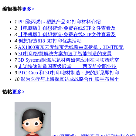
编辑推荐
更多>
1
PP [聚丙烯] - 塑胶产品3D打印材料介绍
2
【电脑版】创想智造·免费在线STP文件查看及
3
【手机版】创想智造·免费在线STP文件查看及
4
创想智造618·3D打印优惠活动
5
AX1800京东云无线宝无线路由器拆机，3D打印无
6
3D打印智慧解决方案加速了智能制造的发展
7
3D Systems阻燃尼龙材料如何应用在阿联酋航空
8
走访快速制造国家级殿堂 ——西安航空职业技
9
PTC Creo 和 3D打印增材制造：您的所见即打印
10
影为医疗与上海探真达成战略合作 联手布局个
热帖
更多>