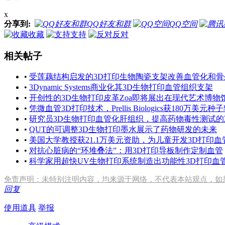
x
分享到:
QQ好友和群
QQ空间
收藏
支持
反对
相关帖子
•
受莲藕结构启发的3D打印生物陶瓷支架改善血管化和骨
•
3Dynamic Systems商业化其3D生物打印血管组织支架
•
开创性的3D生物打印皮革Zoa即将展出在现代艺术博物
•
凭微血管3D打印技术，Prellis Biologics获180万美元
•
研究员3D生物打印血管化肝组织，提高药物毒性测试的
•
QUT的可调整3D生物打印墨水展示了药物研发的未来
•
美国大学教授获21.1万美元资助，为儿童开发3D打印血
•
对抗心脏病的“环堆叠法”：用3D打印导板制作定制血管
•
科学家用超快UV生物打印系统制造出功能性3D打印血
免责声明：未特别注明内容，均来源于网络，不代表本站观点，如
回复
使用道具
举报