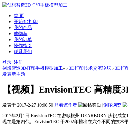
首 页
开始3D打印
我的产品
购物车
我的订单
操作指引
联系我们
登录
注册
创想智造3D打印手板模型加工
»
›
3D打印技术交流论坛
›
3D打
发表新主题
【视频】EnvisionTEC 高
发表于
2017-2-27 10:08:50
只看该作者
|
倒序浏览
2017年2月1日 EnvisionTEC 在密歇根州 DEARBOR
现在是第四代。EnvisionTEC 于2002年推出在六个不