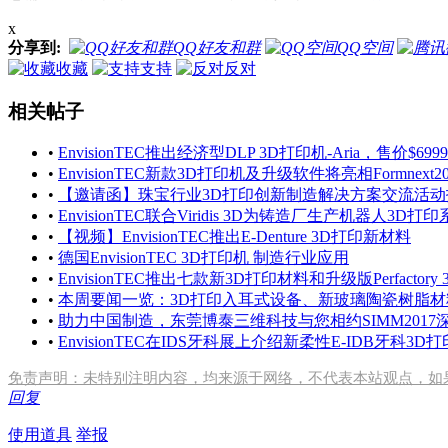
x
分享到:
QQ好友和群
QQ空间
收藏
支持
反对
相关帖子
•
EnvisionTEC推出经济型DLP 3D打印机-Aria，售价$6999
•
EnvisionTEC新款3D打印机及升级软件将亮相Formnext20
•
【邀请函】珠宝行业3D打印创新制造解决方案交流活
•
EnvisionTEC联合Viridis 3D为铸造厂生产机器人3D打
•
【视频】EnvisionTEC推出E-Denture 3D打印新材料
•
德国EnvisionTEC 3D打印机 制造行业应用
•
EnvisionTEC推出七款新3D打印材料和升级版Perfactory
•
本周要闻一览：3D打印入耳式设备、新玻璃陶瓷树脂材
•
助力中国制造，东莞博泰三维科技与您相约SIMM2017
•
EnvisionTEC在IDS牙科展上介绍新柔性E-IDB牙科3D
免责声明：未特别注明内容，均来源于网络，不代表本站观点，如
回复
使用道具
举报