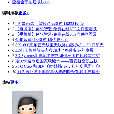
查看全部论坛版块>>
编辑推荐
更多>
1
PP [聚丙烯] - 塑胶产品3D打印材料介绍
2
【电脑版】创想智造·免费在线STP文件查看及
3
【手机版】创想智造·免费在线STP文件查看及
4
创想智造618·3D打印优惠活动
5
AX1800京东云无线宝无线路由器拆机，3D打印无
6
3D打印智慧解决方案加速了智能制造的发展
7
3D Systems阻燃尼龙材料如何应用在阿联酋航空
8
走访快速制造国家级殿堂 ——西安航空职业技
9
PTC Creo 和 3D打印增材制造：您的所见即打印
10
影为医疗与上海探真达成战略合作 联手布局个
热帖
更多>