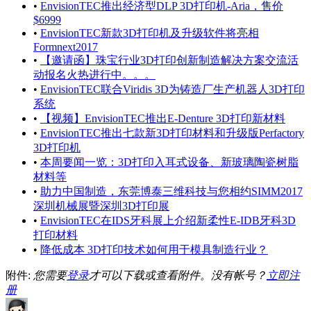
•
EnvisionTEC推出经济型DLP 3D打印机-Aria，售价
$6999
•
EnvisionTEC新款3D打印机及升级软件将亮相
Formnext2017
•
【邀请函】珠宝行业3D打印创新制造解决方案交流活
动报名火热进行中。。。
•
EnvisionTEC联合Viridis 3D为铸造厂生产机器人3D打印
系统
•
【视频】EnvisionTEC推出E-Denture 3D打印新材料
•
EnvisionTEC推出七款新3D打印材料和升级版Perfactory
3D打印机
•
本周要闻一览：3D打印入耳式设备、新玻璃陶瓷树脂
材料等
•
助力中国制造，东莞博泰三维科技与您相约SIMM2017
深圳机械展暨深圳3D打印展
•
EnvisionTEC在IDS牙科展上介绍新柔性E-IDB牙科3D
打印材料
•
降低成本 3D打印技术如何用于模具制造行业？
附件:
您需要
登录
才可以下载或查看附件。没有帐号？
立即注
册