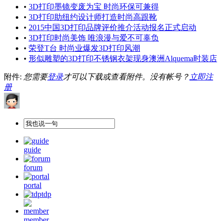
•
3D打印墨镜变废为宝 时尚环保可兼得
•
3D打印助纽约设计师打造时尚高跟靴
•
2015中国3D打印品牌评价推介活动报名正式启动
•
3D打印时尚美饰 唯浪漫与爱不可辜负
•
荣登T台 时尚业爆发3D打印风潮
•
形似雕塑的3D打印不锈钢衣架现身澳洲Alquema时装店
附件:
您需要
登录
才可以下载或查看附件。没有帐号？
立即注
册
guide
forum
portal
tdp
member