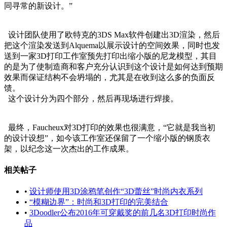
同寻常的新设计。”
设计团队使用了欧特克的3DS Max软件创建出3D渲染，然后
把这个渲染发送到Alquema以展示设计的空间效果，同时也发
送到一家3D打印工作室预先打印出缩小版的尼龙模型，其目
的是为了使制造商和客户充分认识到这个设计是如何达到预期
效果而保证结构不会坍塌的，尤其是在收到这么多的负面反
馈。
这个设计分为四个部分，然后再现场进行焊接。
最终，Faucheux对3D打印的效果也很满意，“它就是我当初
的设计设想”，如今该工作室还保留了一个缩小版的钢质衣
架，以纪念这一次杰出的工作成果。
相关帖子
•
设计师使用3D涂鸦笔创作“3D蕾丝”时尚内衣系列
•
“模糊边界”：时尚和3D打印的完美结合
•
3Doodler公布2016年可穿戴奖的前几名3D打印时尚作
品