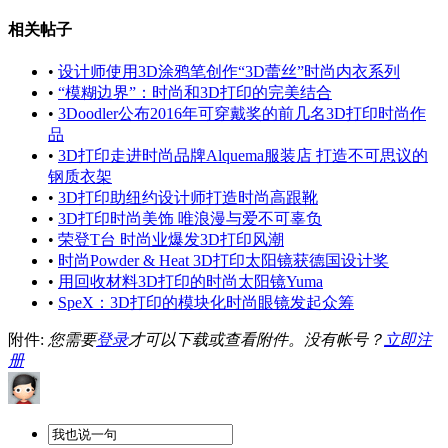
相关帖子
•
设计师使用3D涂鸦笔创作“3D蕾丝”时尚内衣系列
•
“模糊边界”：时尚和3D打印的完美结合
•
3Doodler公布2016年可穿戴奖的前几名3D打印时尚作
品
•
3D打印走进时尚品牌Alquema服装店 打造不可思议的
钢质衣架
•
3D打印助纽约设计师打造时尚高跟靴
•
3D打印时尚美饰 唯浪漫与爱不可辜负
•
荣登T台 时尚业爆发3D打印风潮
•
时尚Powder & Heat 3D打印太阳镜获德国设计奖
•
用回收材料3D打印的时尚太阳镜Yuma
•
SpeX：3D打印的模块化时尚眼镜发起众筹
附件:
您需要
登录
才可以下载或查看附件。没有帐号？
立即注
册