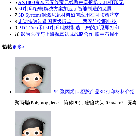
5
AX1800京东云无线宝无线路由器拆机，3D打印无
6
3D打印智慧解决方案加速了智能制造的发展
7
3D Systems阻燃尼龙材料如何应用在阿联酋航空
8
走访快速制造国家级殿堂 ——西安航空职业技
9
PTC Creo 和 3D打印增材制造：您的所见即打印
10
影为医疗与上海探真达成战略合作 联手布局个
热帖
更多>
PP [聚丙烯] - 塑胶产品3D打印材料介绍
聚丙烯(Polypropylene，简称PP)，密度约为 0.9g/cm³