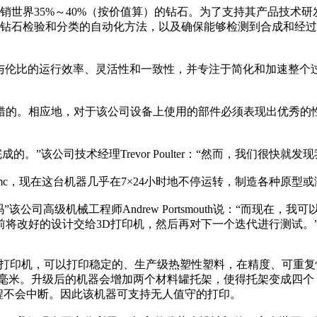
营销世界35%～40%（按价值算）的钻石。为了支持其产品技术研发，
程师主要开发进行钻石检验和分类的自动化方法，以及确保能够检测到合
的机器可以提供无与伦比的运行效率、灵活性和一致性，并专注于简化和
错的。相应地，对于该公司设备上使用的部件必须表现出优秀的性
。
。”该公司技术经理Trevor Poulter：“然而，我们很快
tus 360mc，现在这台机器几乎在7×24小时地不停运转，制造各
司高级机械工程师Andrew Portsmouth说：“而现在，我
将改好的设计交给3D打印机，然后再对下一个迭代进行测试。
于FDM技术的3D打印机，可以打印稳定的、生产级热塑性塑料，在精度
356×406毫米。升级后的机器会增加两个材料罐托架，使得托架
过程不会中断。因此该机器可支持无人值守的打印。