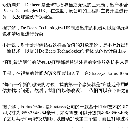
众所周知，De beers是全球钻石界当之无愧的巨无霸，出产和
Beers Technologies UK。在这里，该公司的工
务，以及那些伙伴实验室。
据了解，De Beers Technologies UK制造出来
色和清晰度进行分类。
不用说，对于处理像钻石这样高价值的对象来说，是不允许出
一新技术，以提升De Beers Technologies创造团队的设计自由度
“直到最近我们的所有3D打印都是通过外界的专业服务机构来完成的
于是，在很短的时间内该公司就购入了一台Stratasys For
“每当一个新的想法的时候，我的第一个念头就是“它能起作用吗”该公
估并找出问题。然后，我们可以修改设计，依旧可以在下班之前
据了解，Fortus 360mc是Stratasys公司的一款基
印尺寸为355×254×254毫米，如有需要可以升级到406×
了之后其子fong转换功能可以自动加载第二个罐，而且打印