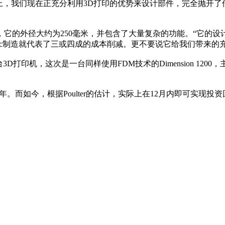
事实上，我们现在正充分利用3D打印的优势来设计部件，完全抛开了传
它的外径大约为250毫米，并包含了大量复杂的功能。“它的设
tus 360mc制造就代表了三或四成的成本削减。更不要说它给我
再次购买了一台3D打印机，这次是一台同样使用FDM技术的Dimension 1
投资回收期为3年。而如今，根据Poulter的估计，实际上在12月内即可实现投