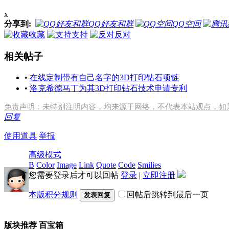
x
分享到:
QQ好友和群
QQ空间
收藏
支持
反对
相关帖子
•
在线定制带有自己名字的3D打印钻石项链
•
洛克希德马丁为其3D打印钻石技术申请专利
免责声明：未特别注明内容，均来源于网络，不代表本站观点，如
回复
使用道具
举报
高级模式
B
Color
Image
Link
Quote
Code
Smilies
您需要登录后才可以回帖
登录
|
立即注册
本版积分规则
回帖后跳转到最后一页
发表回复
版块推荐
百宝箱