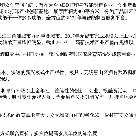
打印众创空间而建，旨在为全国3D打印与智能制造企业、创业者
锡3D打印产业创新基地，展厅面积为400平方米，分为产品展
功能于一体的多功能、全方位的3D打印与智能制造服务平台。
三角洲城市群的重要城市。2017年无锡市完成规模以上工业总产值1
承产量增幅明显。截止2017年，高新技术产业产值占规模以上工
工程研究中心共同支持，获当地政府和国家教育部快速成形制造技
低成本、快速的新兴模式生产样件、模具，无锡惠山区拥有欧派橱
睐宠儿；
，将举行50场以上全年性、连续性的创新、创业、投融资活动，1
论坛活动，吸引专业参观人群，为参展单位提升曝光率，对接当地
印技术的教育需求巨大，交大增智3D打印孵化器，依托西安交
等方式联合宣传，多方位提高参展单位的知名度