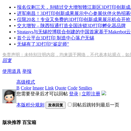
•
报名仅剩三天，别错过交大增智赣江新区3D打印创新成
•
进军南昌！3D打印创新成果展示中心参展伙伴火热招募
•
仅限20名！专业又免费的3D打印创新成果展示机会开抢
•
交大增智 – 陕西恒通打造全国连锁3D打印孵化器品牌
•
Stratasys与无锡控博联合创建的中国首家基于Maker
•
首个云平台3D打印 制造中心落户无锡
•
无锡有了3D打印“鉴定师”
免责声明：未特别注明内容，均来源于网络，不代表本站观点，如
回复
使用道具
举报
高级模式
B
Color
Image
Link
Quote
Code
Smilies
您需要登录后才可以回帖
登录
|
立即注册
本版积分规则
回帖后跳转到最后一页
发表回复
版块推荐
百宝箱