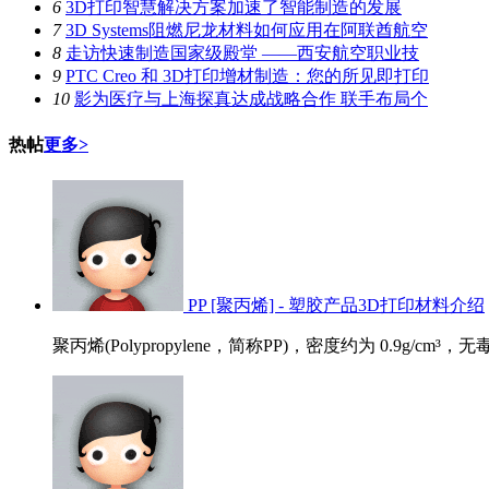
6
3D打印智慧解决方案加速了智能制造的发展
7
3D Systems阻燃尼龙材料如何应用在阿联酋航空
8
走访快速制造国家级殿堂 ——西安航空职业技
9
PTC Creo 和 3D打印增材制造：您的所见即打印
10
影为医疗与上海探真达成战略合作 联手布局个
热帖
更多>
PP [聚丙烯] - 塑胶产品3D打印材料介绍
聚丙烯(Polypropylene，简称PP)，密度约为 0.9g/cm³