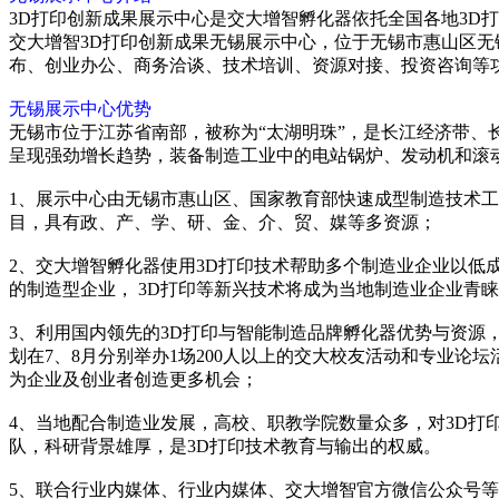
3D打印创新成果展示中心是交大增智孵化器依托全国各地3D
交大增智3D打印创新成果无锡展示中心，位于无锡市惠山区无
布、创业办公、商务洽谈、技术培训、资源对接、投资咨询等
无锡展示中心优势
无锡市位于江苏省南部，被称为“太湖明珠”，是长江经济带、长江
呈现强劲增长趋势，装备制造工业中的电站锅炉、发动机和滚动轴
1、展示中心由无锡市惠山区、国家教育部快速成型制造技术
目，具有政、产、学、研、金、介、贸、媒等多资源；
2、交大增智孵化器使用3D打印技术帮助多个制造业企业以
的制造型企业， 3D打印等新兴技术将成为当地制造业企业青
3、利用国内领先的3D打印与智能制造品牌孵化器优势与资源
划在7、8月分别举办1场200人以上的交大校友活动和专业
为企业及创业者创造更多机会；
4、当地配合制造业发展，高校、职教学院数量众多，对3D打
队，科研背景雄厚，是3D打印技术教育与输出的权威。
5、联合行业内媒体、行业内媒体、交大增智官方微信公众号