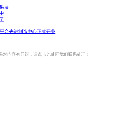
果展！
中
了
bot云平台先进制造中心正式开业
果对内容有异议，请点击此处同我们联系处理！