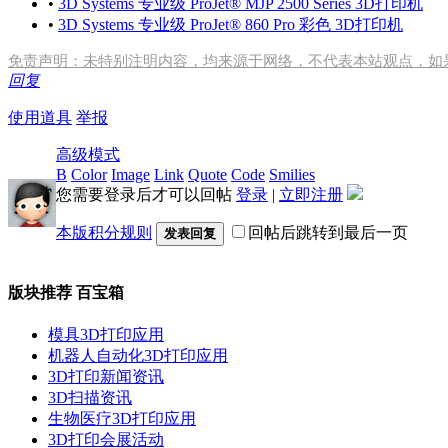
•
3D Systems 专业级 ProJet® MJP 2500 Series 3D打印机
•
3D Systems 专业级 ProJet® 860 Pro 彩色 3D打印机
免责声明：未特别注明内容，均来源于网络，不代表本站观点，如
回复
使用道具
举报
高级模式
B
Color
Image
Link
Quote
Code
Smilies
您需要登录后才可以回帖
登录
|
立即注册
本版积分规则
回帖后跳转到最后一页
发表回复
版块推荐
百宝箱
模具3D打印应用
机器人自动化3D打印应用
3D打印新闻资讯
3D扫描资讯
生物医疗3D打印应用
3D打印会展活动