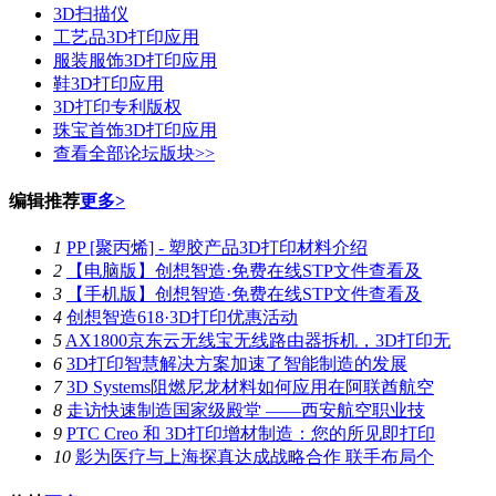
3D扫描仪
工艺品3D打印应用
服装服饰3D打印应用
鞋3D打印应用
3D打印专利版权
珠宝首饰3D打印应用
查看全部论坛版块>>
编辑推荐
更多>
1
PP [聚丙烯] - 塑胶产品3D打印材料介绍
2
【电脑版】创想智造·免费在线STP文件查看及
3
【手机版】创想智造·免费在线STP文件查看及
4
创想智造618·3D打印优惠活动
5
AX1800京东云无线宝无线路由器拆机，3D打印无
6
3D打印智慧解决方案加速了智能制造的发展
7
3D Systems阻燃尼龙材料如何应用在阿联酋航空
8
走访快速制造国家级殿堂 ——西安航空职业技
9
PTC Creo 和 3D打印增材制造：您的所见即打印
10
影为医疗与上海探真达成战略合作 联手布局个