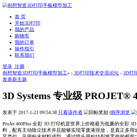
首 页
开始3D打印
我的产品
购物车
我的订单
操作指引
联系我们
登录
注册
创想智造3D打印手板模型加工
»
›
3D打印技术交流论坛
›
3D打
发表新主题
3D Systems 专业级 PROJET®
发表于
2017-1-21 09:54:38
只看该作者
|
倒序浏览
ProJet 460Plus 全彩 3D 打印机是世界上价格最为低廉的全
料，配有主动除尘技术并且能够实现零废液排放，是真正多用途的办公
艺类似，采用粉末材料成型，通过喷头用粘结剂将零件的截面