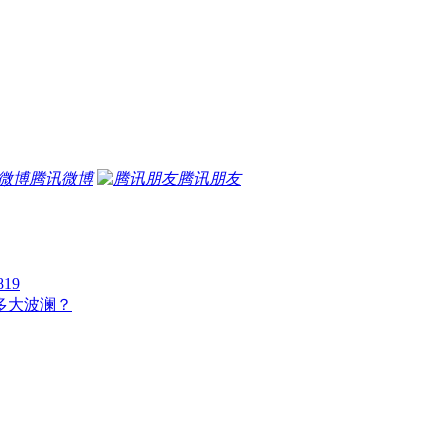
腾讯微博
腾讯朋友
19
掀多大波澜？