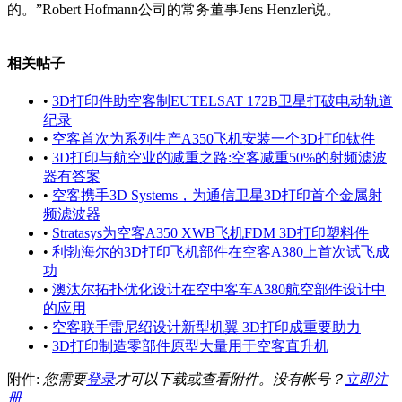
的。”Robert Hofmann公司的常务董事Jens Henzler说。
相关帖子
•
3D打印件助空客制EUTELSAT 172B卫星打破电动轨道
纪录
•
空客首次为系列生产A350飞机安装一个3D打印钛件
•
3D打印与航空业的减重之路:空客减重50%的射频滤波
器有答案
•
空客携手3D Systems，为通信卫星3D打印首个金属射
频滤波器
•
Stratasys为空客A350 XWB飞机FDM 3D打印塑料件
•
利勃海尔的3D打印飞机部件在空客A380上首次试飞成
功
•
澳汰尔拓扑优化设计在空中客车A380航空部件设计中
的应用
•
空客联手雷尼绍设计新型机翼 3D打印成重要助力
•
3D打印制造零部件原型大量用于空客直升机
附件:
您需要
登录
才可以下载或查看附件。没有帐号？
立即注
册