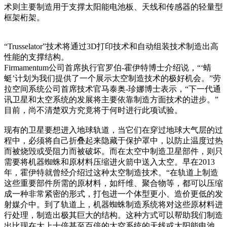
术则主要制造用于支撑太阳能电池板、天线和传感器的轻量型
框架桁架。
“Trusselator”技术将通过3D打印技术和自动组装技术制造出高
性能的支撑结构。
Firmamentum公司首席执行官罗伯-霍伊特博士介绍说，“‘蜻
蜓’计划为我们提供了一个展示太空制造技术的极好机会。”劳
拉空间系统公司首席技术官马泰奥-珍娜博士表示，“下一代通
讯卫星和太空系统的发展将主要依靠制造方面技术的进步。”
目前，尚不清楚双方究竟将于何时进行此项试验。
现有的卫星要想进入地球轨道，当它们在穿过地球大气层的过
程中，必须将自己折叠起来隐藏于保护罩中，以防止温度过热
而被烧毁或受阻力而被破坏。而在太空中制造卫星部件，则只
需要将机器蜘蛛和原材料压缩进火箭中送入太空。早在2013
年，霍伊特就曾经介绍过这种太空制造技术。“在轨道上制造
这些重要部件所需的原材料，如纤维、聚合物等，都可以压缩
成一种非常紧密的形式，打包进一个体型更小、造价更低的发
射媒介中。到了轨道上，机器蜘蛛制造系统将对这些原材料进
行处理，制造出极其巨大的结构。这种方式可以帮助我们制造
出比现在大上十倍甚至百倍的太空系统的天线或太阳能电池