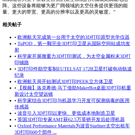
阵。这些设备将能够为更广阔领域的太空任务提供更强的能
量、更大的带宽、更高的分辨率以及更高的灵敏度。”
相关帖子
•
欧洲航天完成第一台用于太空的3D打印原型光学仪器
•
TuPOD，第一颗完全3D打印卫星从国际空间站成功发
射
•
科学家开展微重力3D打印测试，为太空金属粉末3D打
印铺路
•
3D打印件助空客制EUTELSAT 172B卫星打破电动轨道
纪录
•
欧洲航天局开始测试3D打印PEEK立方体卫星
•
【视频】洛克希德·马丁借助MakerBot桌面3D打印机重
新设计太空望远镜
•
科学家结合3D打印与机器学习开发可探测病毒的医用
传感器
•
波音引入3D打印以更快、更低成本地制造卫星
•
英国3D打印专家AMT获62.5万英镑开发后处理机器
•
Oxford Performance Materials为波音Starliner太空出租车
3D打印600个部件 ...