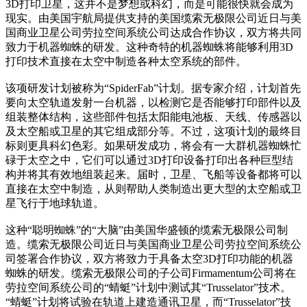
3D打印卫星，这并不是梦想或科幻，而是可能很快就会成为
现实。由美国宇航局提供支持的美国缆索无极限公司近日与美
国商业卫星公司劳拉空间系统公司达成合作协议，双方将共同
致力于机器蜘蛛的研发。这种奇特的机器蜘蛛将能够利用3D
打印技术直接在太空中制造各种太空系统的部件。
该项研发计划被称为“SpiderFab”计划。据专家介绍，计划首先
要向太空轨道发射一台机器，以检测它是否能够打印部件以及
组装整体结构，这些部件包括太阳能电池板、天线、传感器以
及太空船或卫星的其它组成部分等。不过，这项计划的最终目
标则更具科幻色彩。如果研发成功，将会有一大群机器蜘蛛忙
碌于太空之中，它们可以通过3D打印设备打印出各种巨型结
构并将其有效地组装起来。届时，卫星、飞船等设备都将可以
直接在太空中制造，从则帮助人类制造出更大型的太空船或卫
星飞行于地球轨道。
这种“聪明蜘蛛”的“大脑”由美国华盛顿的缆索无极限公司制
造。缆索无极限公司近日与美国商业卫星公司劳拉空间系统公
司签署合作协议，双方将致力于具备太空3D打印功能的机器
蜘蛛的研发。缆索无极限公司的子公司Firmamentum公司将在
劳拉空间系统公司的“蜻蜓”计划中测试其“Trusselator”技术。
“蜻蜓”计划将试验在轨道上建造通讯卫星，而“Trusselator”技