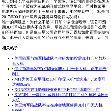
电子副会长李在镕亲自抓的一个领域。该公司的目标是在2016
年开发出一个被称为Artik的开放式物联网平台。同时将家用
电器融入物联网也处于三星对于未来几年的规划中（目标是到
2017年90％的三星设备都将具有物联网功能）。
唯一的问题是：为什么不是3D打印？该报道暗示，该公司预
期3D打印在短期内不会盈利。尽管这些预测的根据是什么我
们不得而知，但是像三星公司这样的巨无霸却如此看重短期指
标，似乎让人对该公司的经营有点不祥的预感。来源：天工社
相关帖子
•
美国陆军与海军陆战队合作研发能按需3D打印的战场
无人机
•
俄罗斯科学家3D打印无刷电机用于无人机，正申请专
利中
•
MIT为美国空军研发3D打印无人机“萤火虫”，速度可
达988km/h
•
XON的3D打印物联网ORBITREC自行车即将上市
•
X VEIN：一款用生成设计和3D打印完成的超轻搜救无
人机
•
美国海军陆战队率先在冲突地区使用3D打印无人机
Nibbler