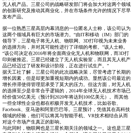
无人机产品。三星公司的战略研发部门将会加大对这两个领域
的创新研究及推动其商业化，并在市场条件允许的情况下尽早
发布产品。
据一位熟悉三星高层内幕消息的一位匿名人士称，该公司认为
这两个领域具有巨大的市场潜力。“由IT和移动（IM）部门的
领导下，三星电子将无人机、物联网、3D打印视为未来业务
的选择方向，并对其可能性进行了详细的考察。”该人士称。
“该公司决定在2016年将全面商业化无人机和物联网，而3D打
印则被推迟。三星已经建立了无人机实验室，而且其无人机产
品已经迈过了研发和设计阶段，正在进行试生产。”
据天工社了解，三星公司的此次战略决策，尽管考虑了长期的
增长因素，但是却更加重视短期内的成功。显然该公司最近的
增长停滞使得管理层承受了莫大的压力。但这方面，对无人机
的选择至少是非常合乎逻辑的，2014年全球无人机技术市场已
经价值50亿美元（预计到2020年将达到100亿美元）。而其他
一些全球性企业也都在积极开发无人机技术，比如谷歌、
Facebook、亚马逊和阿里巴巴等。三星预计，凭借其在高科技
领域的经验，他们可以将其与智能手机、VR技术相结合从而
对这个市场产生真正的影响。
与此同时，物联网也是三星长期关注的领域之一。这也是三星