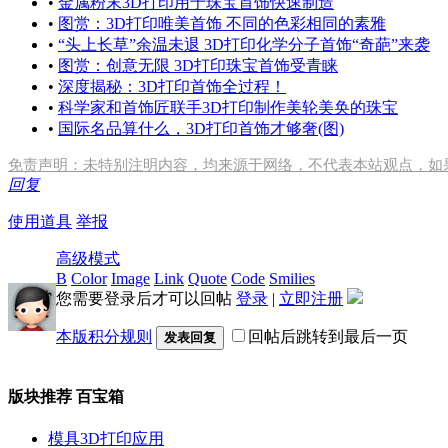
•
金属粉末3D打印用于珠宝首饰快速制造
•
图赏：3D打印唯美首饰 不同的色彩相同的素雅
•
“头上长草”余温未退 3D打印化学分子首饰“奇葩”来袭
•
图赏：创意无限 3D打印珠宝首饰受青睐
•
深度揭秘：3D打印首饰全过程！
•
科学家和首饰匠联手3D打印制作美轮美奂的珠宝
•
国际名品算什么，3D打印首饰才够奢(图)
免责声明：未特别注明内容，均来源于网络，不代表本站观点，如
回复
使用道具
举报
高级模式
B
Color
Image
Link
Quote
Code
Smilies
您需要登录后才可以回帖
登录
|
立即注册
本版积分规则
回帖后跳转到最后一页
发表回复
版块推荐
百宝箱
模具3D打印应用