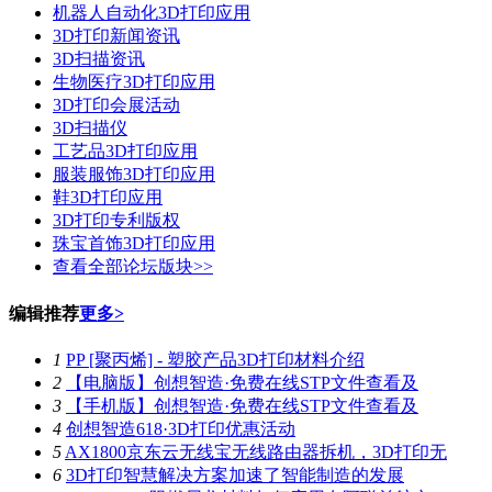
机器人自动化3D打印应用
3D打印新闻资讯
3D扫描资讯
生物医疗3D打印应用
3D打印会展活动
3D扫描仪
工艺品3D打印应用
服装服饰3D打印应用
鞋3D打印应用
3D打印专利版权
珠宝首饰3D打印应用
查看全部论坛版块>>
编辑推荐
更多>
1
PP [聚丙烯] - 塑胶产品3D打印材料介绍
2
【电脑版】创想智造·免费在线STP文件查看及
3
【手机版】创想智造·免费在线STP文件查看及
4
创想智造618·3D打印优惠活动
5
AX1800京东云无线宝无线路由器拆机，3D打印无
6
3D打印智慧解决方案加速了智能制造的发展