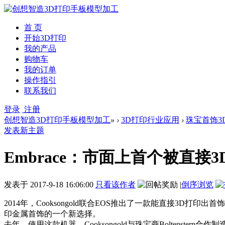
首 页
开始3D打印
我的产品
购物车
我的订单
操作指引
联系我们
登录
注册
创想智造3D打印手板模型加工
»
›
3D打印行业应用
›
珠宝首饰3
发表新主题
Embrace：市面上首个被直
发表于
2017-9-18 16:06:00
只看该作者
|
倒序浏览
2014年，Cooksongold联合EOS推出了一款能直接3D打
印金属首饰的一个新选择。
去年，使用这款机器，Cooksongold与珠宝商Boltens