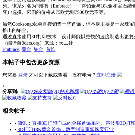
列。该系列名为“拥抱（Embrace）”，将铂金与18k金
客户选择。它们的价格从75欧元到7500欧元不等。
虽然Cooksongold会直接销售一些首饰，但本身主要是一家
推出的铂金。
通过直接使用3D打印技术，设计师能以更快的速度制造出更复
（编译自3ders.org）来源：天工社
Embrace
,
黄金
,
铂金
,
首饰
本帖子中包含更多资源
您需要
登录
才可以下载或查看，没有帐号？
立即注册
x
分享到:
QQ好友和群
QQ空间
收藏
支持
反对
相关帖子
•
简讯：直接3D打印而成的金属首饰系列、声波形3D打
•
3D打印18K黄金首饰，数字制造重塑珠宝行业