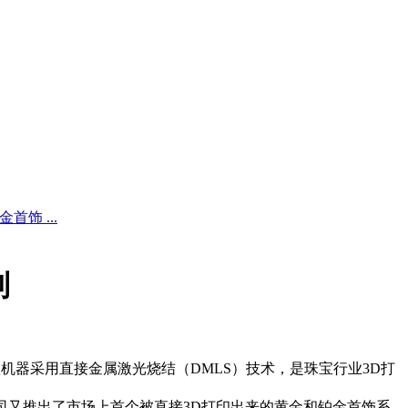
首饰 ...
列
模具。这款机器采用直接金属激光烧结（DMLS）技术，是珠宝行业3D打
，两家公司又推出了市场上首个被直接3D打印出来的黄金和铂金首饰系