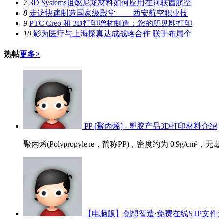
7
3D Systems阻燃尼龙材料如何应用在阿联酋航空
8
走访快速制造国家级殿堂 ——西安航空职业技
9
PTC Creo 和 3D打印增材制造：您的所见即打印
10
影为医疗与上海探真达成战略合作 联手布局个
热帖
更多>
PP [聚丙烯] - 塑胶产品3D打印材料介绍
聚丙烯(Polypropylene，简称PP)，密度约为 0.9g/cm³
【电脑版】创想智造·免费在线STP文件