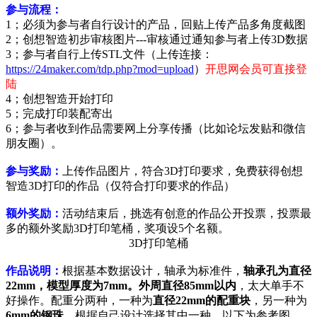
参与流程：
1；必须为参与者自行设计的产品，回贴上传产品多角度截图
2；创想智造初步审核图片---审核通过通知参与者上传3D数据
3；参与者自行上传STL文件（上传连接：
https://24maker.com/tdp.php?mod=upload
）
开思网会员可直接登
陆
4；创想智造开始打印
5；完成打印装配寄出
6；参与者收到作品需要网上分享传播（比如论坛发贴和微信
朋友圈）。
参与奖励：
上传作品图片，符合3D打印要求，免费获得创想
智造3D打印的作品（仅符合打印要求的作品）
额外奖励：
活动结束后，挑选有创意的作品公开投票，投票最
多的额外奖励3D打印笔桶，奖项设5个名额。
3D打印笔桶
作品说明：
根据基本数据设计，轴承为标准件，
轴承孔为直径
22mm，模型厚度为7mm。外周直径85mm以内
，太大单手不
好操作。配重分两种，一种为
直径22mm的配重块
，另一种为
6mm的钢珠
，根据自己设计选择其中一种。以下为参考图，