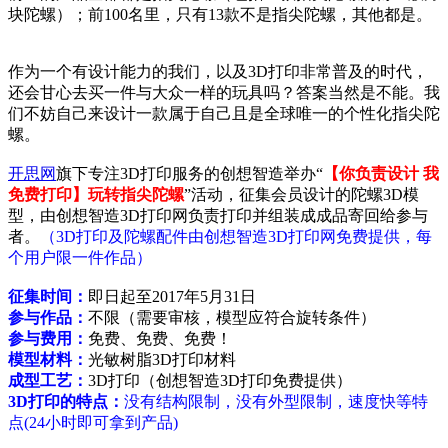
块陀螺）；前100名里，只有13款不是指尖陀螺，其他都是。
作为一个有设计能力的我们，以及3D打印非常普及的时代，
还会甘心去买一件与大众一样的玩具吗？答案当然是不能。我
们不妨自己来设计一款属于自己且是全球唯一的个性化指尖陀
螺。
开思网
旗下专注3D打印服务的创想智造举办“
【你负责设计 我
免费打印】玩转指尖陀螺
”活动，征集会员设计的陀螺3D模
型，由创想智造3D打印网负责打印并组装成成品寄回给参与
者。
（3D打印及陀螺配件由创想智造3D打印网免费提供，每
个用户限一件作品）
征集时间：
即日起至2017年5月31日
参与作品：
不限（需要审核，模型应符合旋转条件）
参与费用：
免费、免费、免费！
模型材料：
光敏树脂3D打印材料
成型工艺：
3D打印（创想智造3D打印免费提供）
3D打印的特点：
没有结构限制，没有外型限制，速度快等特
点(24小时即可拿到产品)