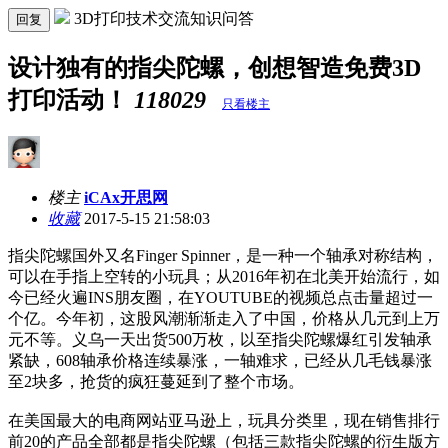
3D打印技术交流知识问答
回复
设计独有的指尖陀螺，创想智造免费3D
打印活动！
118029
只看楼主
楼主
iCAx开思网
收藏
2017-5-15 21:58:03
指尖陀螺国外又名Finger Spinner，是一种一个轴承对称结构，
可以在手指上空转的小玩具；从2016年初在北美开始流行，如
今已经火遍INS朋友圈，在YOUTUBE的视频总点击量超过一
个亿。今年初，这股风潮渐渐走入了中国，价格从几元到上万
元不等。义乌一天出货500万枚，以至指尖陀螺爆红引发轴承
紧缺，608轴承价格连续暴涨，一轴难求，已经从几毛钱暴涨
至2块多，抢货的疯狂蔓延到了整个市场。
在美国最大的电商网站亚马逊上，玩具分类里，现在销售排行
前20的产品全部都是指尖陀螺（包括三款指尖陀螺的衍生版方