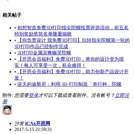
相关帖子
•
创想智造免费3D打印指尖陀螺投票评选活动，前五名
特别奖励笔筒名单隆重揭晓
•
【你负责设计 我免费3D打印】玩转指尖陀螺第一轮的
3D打印作品已经制作完成
•
3D打印金属凉爽幽灵陀螺
•
【开思会员福利】免费3D打印，将你的设计变为现
实！每人可享受一次，机会难得！
•
【开思会员福利】免费3D打印，助力创新产品设计开
发！
•
逆天的迪斯尼：利用 3D 打印制造「奇行种」陀螺
附件:
您需要
登录
才可以下载或查看附件。没有帐号？
立即注
册
沙发
iCAx开思网
2017-5-15 21:59:31