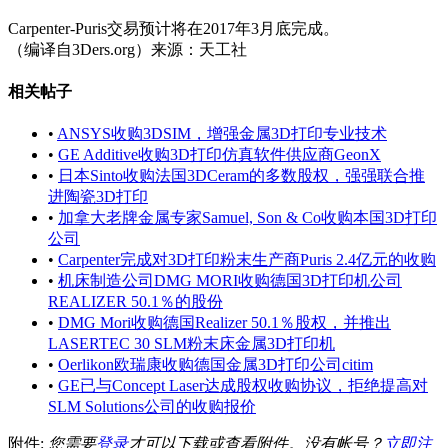
Carpenter-Puris交易预计将在2017年3月底完成。
（编译自3Ders.org）来源：天工社
相关帖子
•
ANSYS收购3DSIM，增强金属3D打印专业技术
•
GE Additive收购3D打印仿真软件供应商GeonX
•
日本Sinto收购法国3DCeram的多数股权，强强联合推
进陶瓷3D打印
•
加拿大老牌金属专家Samuel, Son & Co收购本国3D打印
公司
•
Carpenter完成对3D打印粉末生产商Puris 2.4亿元的收购
•
机床制造公司DMG MORI收购德国3D打印机公司
REALIZER 50.1％的股份
•
DMG Mori收购德国Realizer 50.1％股权，并推出
LASERTEC 30 SLM粉末床金属3D打印机
•
Oerlikon欧瑞康收购德国金属3D打印公司citim
•
GE已与Concept Laser达成股权收购协议，拒绝提高对
SLM Solutions公司的收购报价
附件:
您需要
登录
才可以下载或查看附件。没有帐号？
立即注