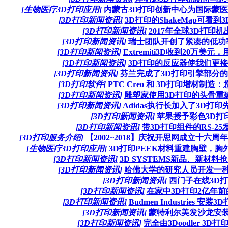
[生物医疗3D打印应用]
内蒙古3D打印创新中心为国际蒙
[3D打印新闻资讯]
3D打印的ShakeMap可看
[3D打印新闻资讯]
2017年全球3D打印机
[3D打印新闻资讯]
瑞士团队开创了紧凑的低功
[3D打印新闻资讯]
Extremiti3D收到20万美
[3D打印新闻资讯]
3D打印的反应器使我们更
[3D打印新闻资讯]
芬兰完成了3D打印引擎部分
[3D打印软件]
PTC Creo 和 3D打印增材制
[3D打印新闻资讯]
雕塑家使用3D打印的头骨重
[3D打印新闻资讯]
Adidas执行长加入了3D打印
[3D打印新闻资讯]
苹果授予彩色3D打
[3D打印新闻资讯]
带3D打印组件的RS-2
[3D打印服务介绍]
【2002~2018】庆祝开思网成立十六
[生物医疗3D打印应用]
3D打印PEEK材料重建胸壁，
[3D打印新闻资讯]
3D SYSTEMS新品、新材料
[3D打印新闻资讯]
哈佛大学的研究人员开发一种
[3D打印新闻资讯]
西门子在线3D
[3D打印新闻资讯]
在家中3D打印2亿年
[3D打印新闻资讯]
Budmen Industries 安
[3D打印新闻资讯]
蒙特利尔美发沙龙安装
[3D打印新闻资讯]
完全由3Doodler 3