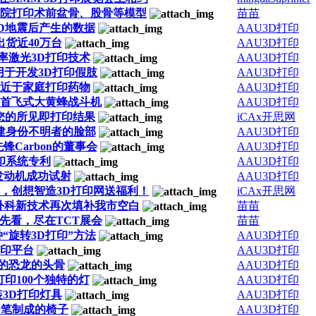
医院打印术前盆骨、股骨等模型
苗苗
到3D地震后产生的数据
AAU3D打印
出货近40万台
AAU3D打印
率激光3D打印技术
AAU3D打印
元，用于开发3D打印假肢
AAU3D打印
接近于家庭打印药物
AAU3D打印
的首飞式大黄蜂战斗机
AAU3D打印
造：您的所见即打印结果
iCAx开思网
建身份不明者的脸部
AAU3D打印
先锋Carbon的董事会
AAU3D打印
印系统专利
AAU3D打印
5发动机成功试射
AAU3D打印
周年，创想智造3D打印网送福利！
iCAx开思网
胸外科新技术再次填补我市空白
苗苗
抢先看，尽在TCT展会
苗苗
“旋转3D打印”方法
AAU3D打印
打印平台
AAU3D打印
前的恐龙的头骨
AAU3D打印
装3D打印100个独特的灯
AAU3D打印
3D打印灯具
AAU3D打印
D打印笔制成的椅子
AAU3D打印