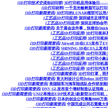
[3D打印技术交流知识问答]
3D打印机应用体验日——
[3D打印材料]
一千克光敏树脂可以打印
[3D打印新闻资讯]
3D打印的LUNAR模型可以
[工艺品3D打印应用]
深圳城市足球甲
[工艺品3D打印应用]
深圳足球协会甲
[3D打印新闻资讯]
关于展会这件事，快接住Quick
[工艺品3D打印应用]
3D打印奖杯
[工艺品3D打印应用]
3D打印奖
[3D打印新闻资讯]
Airwolf 3D在CES发布
[3D打印新闻资讯]
SHINING 3D在CES上
[工艺品3D打印应用]
3D打印无限
[工艺品3D打印应用]
3D打印小象
[工艺品3D打印应用]
3D打印机
[工艺品3D打印应用]
3D打印汽车
[3D打印新闻资讯]
3D打印灯罩，照
[3D打印新闻资讯]
意大利设计公司Defoss 3D打印
[3D打印新闻资讯]
美国陆军与海军陆战队合作研发能
[3D打印新闻资讯]
DNV GL发布首个增材制造认证指南，用
[3D打印新闻资讯]
UNIZ将推出UDP技术及5款新型3D打印机，包括
[3D打印新闻资讯]
日本的创业公司筹集9000万
[3D打印新闻资讯]
中国完成云冈石窟最大