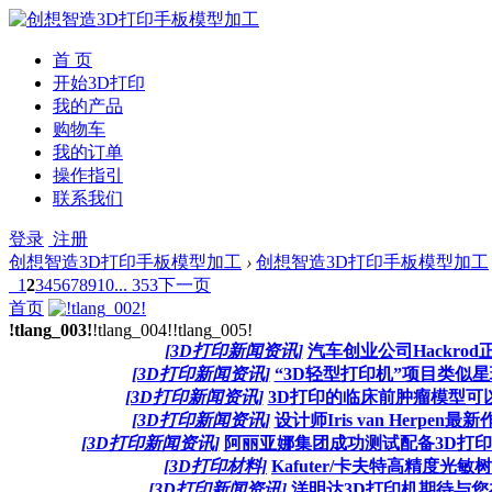
首 页
开始3D打印
我的产品
购物车
我的订单
操作指引
联系我们
登录
注册
创想智造3D打印手板模型加工
›
创想智造3D打印手板模型加工
1
2
3
4
5
6
7
8
9
10
... 353
下一页
首页
!tlang_003!
!tlang_004!
!tlang_005!
[3D打印新闻资讯]
汽车创业公司Hackro
[3D打印新闻资讯]
“3D轻型打印机”项目类似
[3D打印新闻资讯]
3D打印的临床前肿瘤模型可
[3D打印新闻资讯]
设计师Iris van Herpen最新作
[3D打印新闻资讯]
阿丽亚娜集团成功测试配备3D打
[3D打印材料]
Kafuter/卡夫特高精度光敏
[3D打印新闻资讯]
洋明达3D打印机期待与您在