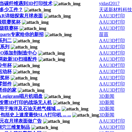
当碳纤维遇到3D打印技术
yidasf2017
多少工件？
天诺新材料科技
用AR详细探索月球表面
AAU3D打印
级联赛奖杯
AAU3D打印
级联赛杯
AAU3D打印
parts专家给你的新招
苗苗
系列二
AAU3D打印
杯系列
AAU3D打印
了EVO添加剂制造中心
AAU3D打印
发布两款新3D扫描配件
AAU3D打印
少年杯
AAU3D打印
运动杯
AAU3D打印
器奖杯
AAU3D打印
零部件
AAU3D打印
亮你的家
AAU3D打印
Logigram唱片机唱盘
3D新闻
按需3D打印的战场无人机
3D新闻
于海洋及石油天然气领域 ...
3D新闻
史上速度最快SLA打印机 ... ...
3D新闻
美元在月球表面做广告
AAU3D打印
洞穴三维复制品
AAU3D打印