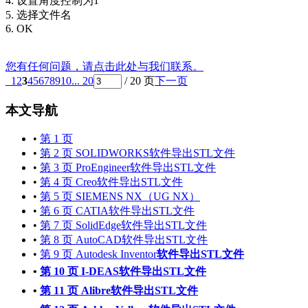
4. 设置角度控制为1
5. 选择文件名
6. OK
您有任何问题，请点击此处与我们联系。
1
2
3
4
5
6
7
8
9
10
... 20
/ 20 页
下一页
本文导航
•
第 1 页
•
第 2 页 SOLIDWORKS软件导出STL文件
•
第 3 页 ProEngineer软件导出STL文件
•
第 4 页 Creo软件导出STL文件
•
第 5 页 SIEMENS NX（UG NX）
•
第 6 页 CATIA软件导出STL文件
•
第 7 页 SolidEdge软件导出STL文件
•
第 8 页 AutoCAD软件导出STL文件
•
第 9 页 Autodesk Inventor
软件导出STL文件
•
第 10 页 I-DEAS软件导出STL文件
•
第 11 页 Alibre软件导出STL文件