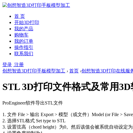
首 页
开始3D打印
我的产品
购物车
我的订单
操作指引
联系我们
登录
注册
创想智造3D打印手板模型加工
›
首页
›
创想智造3D打印在线服
STL 3D打印文件格式及常用3D
ProEngineer软件导出STL文件
1. 文件 File > 输出 Export > 模型（或文件）Model (or File > Save 
2. 选择STL格式 Set type to STL
3. 设置弦高（chord height）为0。然后该值会被系统自动