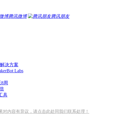
腾讯微博
腾讯朋友
t软件解决方案
Bot Labs
至8周
0倍
属工具
果对内容有异议，请点击此处同我们联系处理！