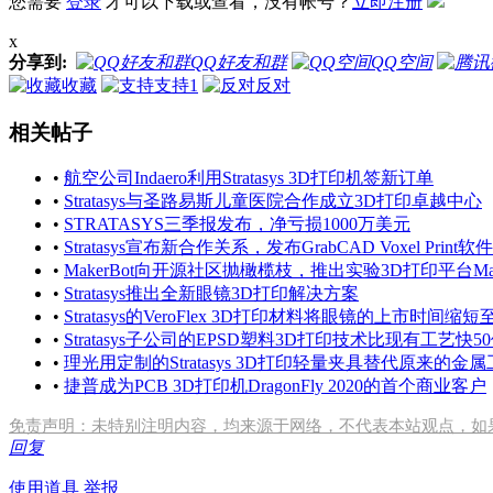
您需要
登录
才可以下载或查看，没有帐号？
立即注册
x
分享到:
QQ好友和群
QQ空间
收藏
支持
1
反对
相关帖子
•
航空公司Indaero利用Stratasys 3D打印机签新订单
•
Stratasys与圣路易斯儿童医院合作成立3D打印卓越中心
•
STRATASYS三季报发布，净亏损1000万美元
•
Stratasys宣布新合作关系，发布GrabCAD Voxel Prin
•
MakerBot向开源社区抛橄榄枝，推出实验3D打印平台Maker
•
Stratasys推出全新眼镜3D打印解决方案
•
Stratasys的VeroFlex 3D打印材料将眼镜的上市时间缩短
•
Stratasys子公司的EPSD塑料3D打印技术比现有工艺快5
•
理光用定制的Stratasys 3D打印轻量夹具替代原来的金
•
捷普成为PCB 3D打印机DragonFly 2020的首个商业客户
免责声明：未特别注明内容，均来源于网络，不代表本站观点，如
回复
使用道具
举报