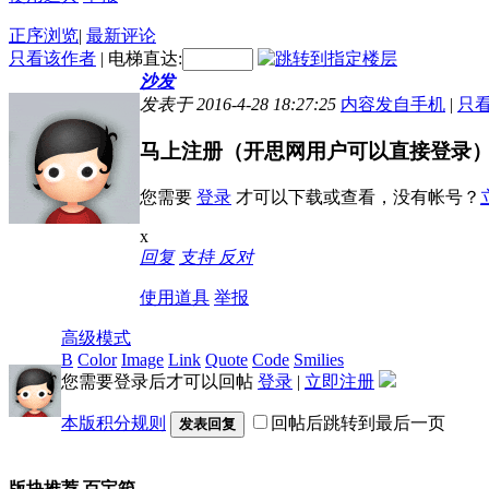
正序浏览
|
最新评论
只看该作者
|
电梯直达:
沙发
发表于 2016-4-28 18:27:25
内容发自手机
|
只
马上注册（开思网用户可以直接登录）
您需要
登录
才可以下载或查看，没有帐号？
x
回复
支持
反对
使用道具
举报
高级模式
B
Color
Image
Link
Quote
Code
Smilies
您需要登录后才可以回帖
登录
|
立即注册
本版积分规则
回帖后跳转到最后一页
发表回复
版块推荐
百宝箱