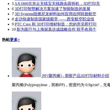
5
AX1800京东云无线宝无线路由器拆机，3D打印无
6
3D打印智慧解决方案加速了智能制造的发展
7
3D Systems阻燃尼龙材料如何应用在阿联酋航空
8
走访快速制造国家级殿堂 ——西安航空职业技
9
PTC Creo 和 3D打印增材制造：您的所见即打印
10
影为医疗与上海探真达成战略合作 联手布局个
热帖
更多>
PP [聚丙烯] - 塑胶产品3D打印材料介绍
聚丙烯(Polypropylene，简称PP)，密度约为 0.9g/cm³