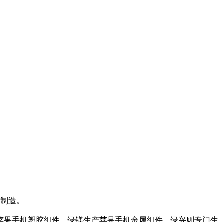
产制造。
苹果手机塑胶组件，绿镁生产苹果手机金属组件，绿兴则专门生