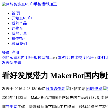
首 页
开始3D打印
我的产品
购物车
我的订单
操作指引
联系我们
登录
注册
创想智造3D打印手板模型加工
»
›
3D打印技术交流论坛
›
3D打
发表新主题
看好发展潜力 MakerBot国
发表于
2016-4-28 18:16:47
只看该作者
|
倒序浏览
2016年4月25日，MakerBot宣布同全球领先的产品设计和制造
据
开思网
了解，捷普科技旗下国内工厂绿点、绿镁和绿兴三家