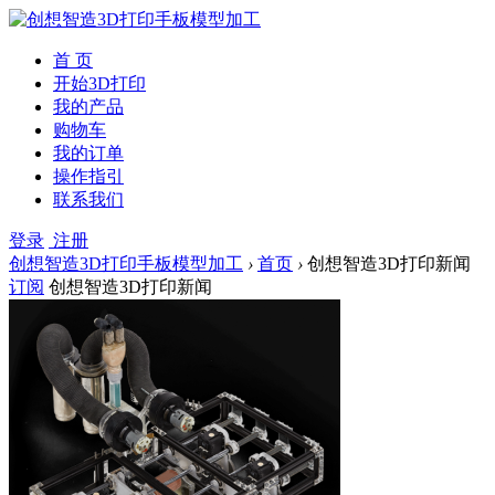
首 页
开始3D打印
我的产品
购物车
我的订单
操作指引
联系我们
登录
注册
创想智造3D打印手板模型加工
›
首页
›
创想智造3D打印新闻
订阅
创想智造3D打印新闻