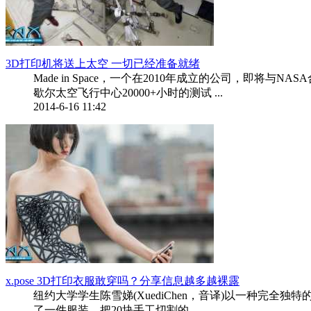
3D打印机将送上太空 一切已经准备就绪
Made in Space，一个在2010年成立的公司，即将与NA
歇尔太空飞行中心20000+小时的测试 ...
2014-6-16 11:42
x.pose 3D打印衣服敢穿吗？分享信息越多越裸露
纽约大学学生陈雪娣(XuediChen，音译)以一种完全独特
了一件服装，把20块手工切割的 ...