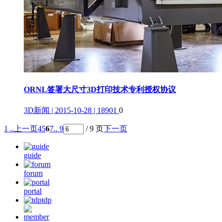
ORNL签署大尺寸3D打印技术专利授权协议
3D新闻 | 2015-10-28 | 18901
0
1 ..
上一页
4
5
6
7
.. 9
/ 9 页
下一页
guide
forum
portal
tdp